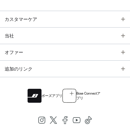
T
カスタマーケア
T
当社
T
オファー
T
追加のリンク
Bose Connectア
ボーズアプリ
プリ