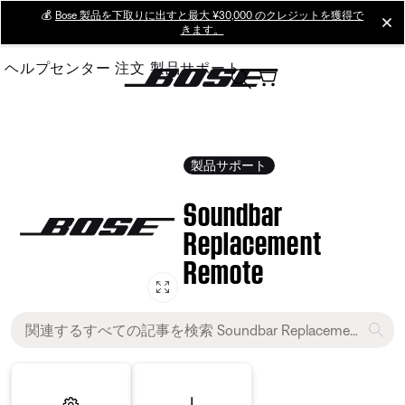
Skip
💰
Bose 製品を下取りに出すと最大 ¥30,000 のクレジットを獲得で
cl
きます。
to
Main
ヘルプセンター
注文
製品サポート
製品サポート
Soundbar
Replacement
Remote