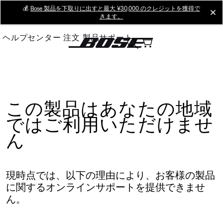
Skip
💰
Bose 製品を下取りに出すと最大 ¥30,000 のクレジットを獲得で
cl
きます。
to
Main
ヘルプセンター
注文
製品サポート
この製品はあなたの地域
ではご利用いただけませ
ん
現時点では、以下の理由により、お客様の製品
に関するオンラインサポートを提供できませ
ん。