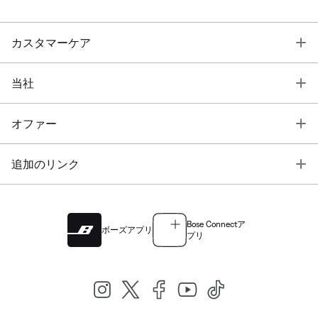
T
カスタマーケア
T
当社
T
オファー
T
追加のリンク
Bose Connectア
ボーズアプリ
プリ