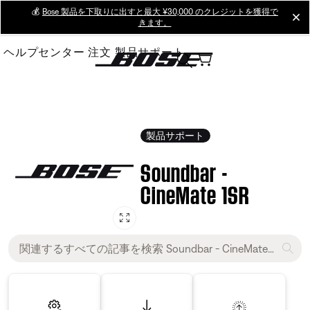
Skip
💰
Bose 製品を下取りに出すと最大 ¥30,000 のクレジットを獲得で
cl
きます。
to
Main
ヘルプセンター
注文
製品サポート
製品サポート
Soundbar -
CineMate 1SR