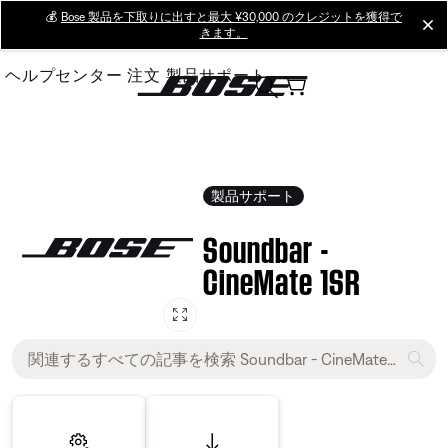
Skip
💰
Bose 製品を下取りに出すと最大 ¥30,000 のクレジットを獲得で
cl
きます。
to
Main
ヘルプセンター
注文
製品サポート
製品サポート
Soundbar -
CineMate 1SR