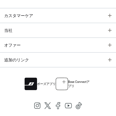
T
カスタマーケア
T
当社
T
オファー
T
追加のリンク
Bose Connectア
ボーズアプリ
プリ