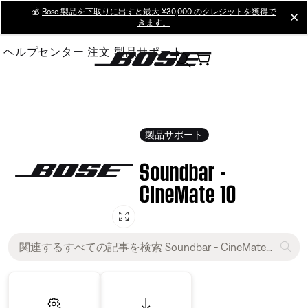
Skip
💰
Bose 製品を下取りに出すと最大 ¥30,000 のクレジットを獲得で
cl
きます。
to
Main
ヘルプセンター
注文
製品サポート
製品サポート
Soundbar -
CineMate 10