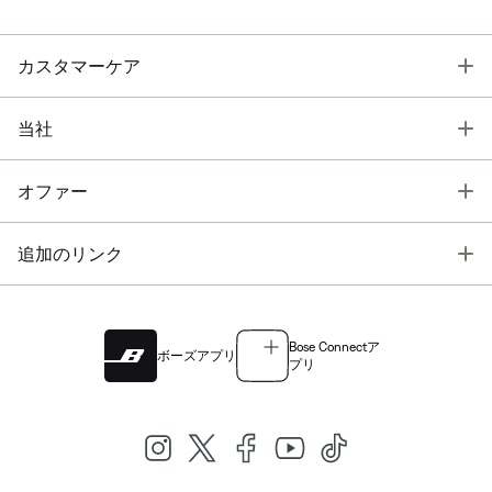
T
カスタマーケア
T
当社
T
オファー
T
追加のリンク
Bose Connectア
ボーズアプリ
プリ