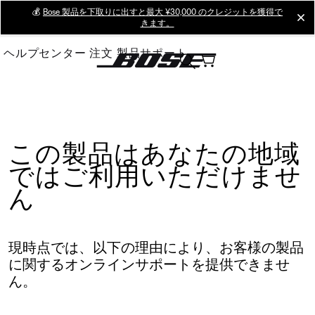
Skip
💰
Bose 製品を下取りに出すと最大 ¥30,000 のクレジットを獲得で
cl
きます。
to
Main
ヘルプセンター
注文
製品サポート
この製品はあなたの地域
ではご利用いただけませ
ん
現時点では、以下の理由により、お客様の製品
に関するオンラインサポートを提供できませ
ん。