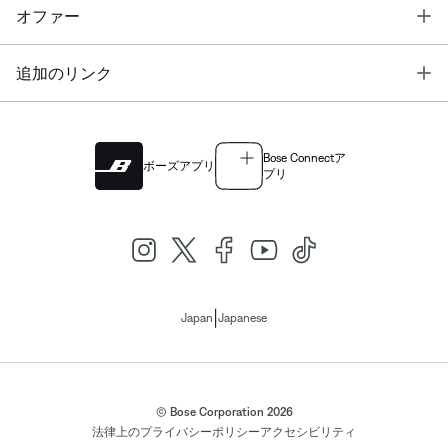
T
オファー
T
追加のリンク
Bose Connectア
ボーズアプリ
プリ
|
Japan
Japanese
© Bose Corporation 2026
法律上の
プライバシーポリシー
アクセシビリティ