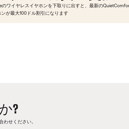
seのワイヤレスイヤホンを下取りに出すと、最新のQuietComfort 
ホンが最大100ドル割引になります
か?
合わせください。