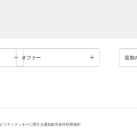
Toggle
Toggle
オファー
追加
ビリティ
クッキーに関する通知
販売条件
利用規約