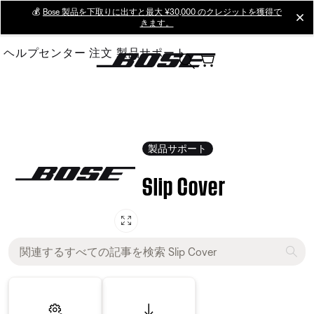
Skip
💰
Bose 製品を下取りに出すと最大 ¥30,000 のクレジットを獲得で
cl
きます。
to
Main
ヘルプセンター
注文
製品サポート
製品サポート
Slip Cover