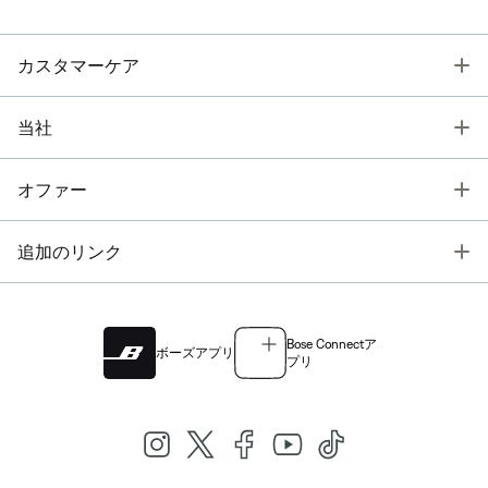
T
カスタマーケア
T
当社
T
オファー
T
追加のリンク
Bose Connectア
ボーズアプリ
プリ