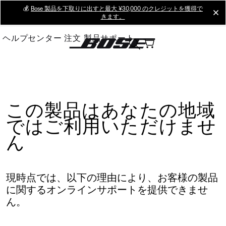
Skip
💰
Bose 製品を下取りに出すと最大 ¥30,000 のクレジットを獲得で
cl
きます。
to
Main
ヘルプセンター
注文
製品サポート
この製品はあなたの地域
ではご利用いただけませ
ん
現時点では、以下の理由により、お客様の製品
に関するオンラインサポートを提供できませ
ん。