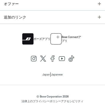
T
オファー
T
追加のリンク
Bose Connectア
ボーズアプリ
プリ
|
Japan
Japanese
© Bose Corporation 2026
法律上の
プライバシーポリシー
アクセシビリティ