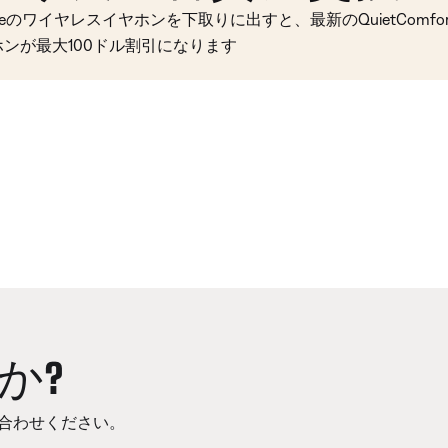
seのワイヤレスイヤホンを下取りに出すと、最新のQuietComfort 
ホンが最大100ドル割引になります
か?
合わせください。