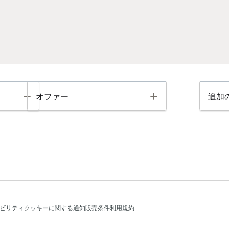
Toggle
Toggle
オファー
追加
ビリティ
クッキーに関する通知
販売条件
利用規約