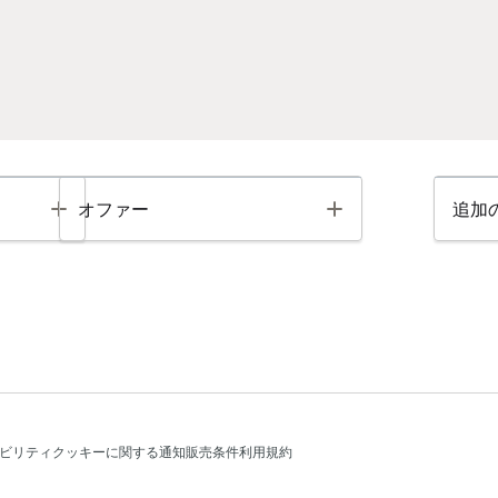
Toggle
Toggle
オファー
追加
ビリティ
クッキーに関する通知
販売条件
利用規約