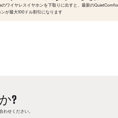
seのワイヤレスイヤホンを下取りに出すと、最新のQuietComfort 
ホンが最大100ドル割引になります
か?
合わせください。