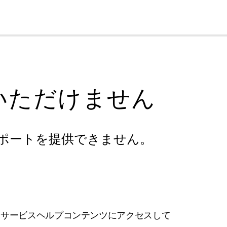
cl
いただけません
ポートを提供できません。
フサービスヘルプコンテンツにアクセスして