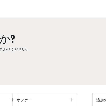
か?
合わせください。
Toggle
Toggle
オファー
追加