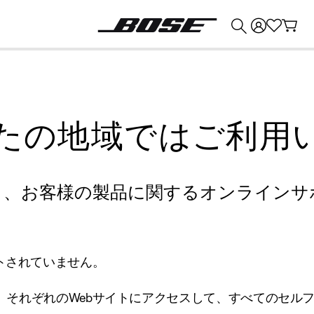
💰
Bose 製品を下取りに出すと最大 ¥30,000 のクレジットを獲得できます。
たの地域ではご利用
り、お客様の製品に関するオンラインサ
トされていません。
、それぞれのWebサイトにアクセスして、すべてのセル