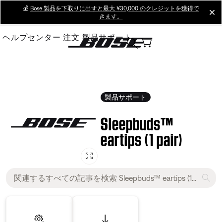
Skip
💰
Bose 製品を下取りに出すと最大 ¥30,000 のクレジットを獲得で
cl
きます。
to
Main
ヘルプセンター
注文
製品サポート
製品サポート
Sleepbuds™
eartips (1 pair)