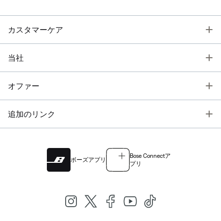
T
カスタマーケア
T
当社
T
オファー
T
追加のリンク
Bose Connectア
ボーズアプリ
プリ