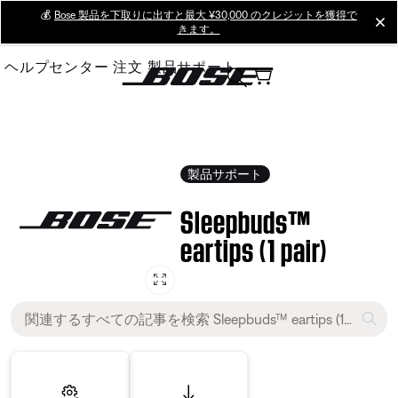
Skip
💰
Bose 製品を下取りに出すと最大 ¥30,000 のクレジットを獲得で
cl
きます。
to
Main
ヘルプセンター
注文
製品サポート
製品サポート
Sleepbuds™
eartips (1 pair)