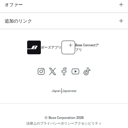
T
オファー
T
追加のリンク
Bose Connectア
ボーズアプリ
プリ
|
Japan
Japanese
© Bose Corporation 2026
法律上の
プライバシーポリシー
アクセシビリティ