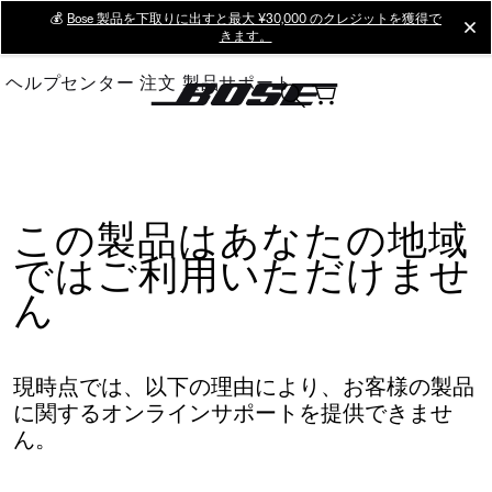
Skip
💰
Bose 製品を下取りに出すと最大 ¥30,000 のクレジットを獲得で
cl
きます。
to
Main
ヘルプセンター
注文
製品サポート
この製品はあなたの地域
ではご利用いただけませ
ん
現時点では、以下の理由により、お客様の製品
に関するオンラインサポートを提供できませ
ん。