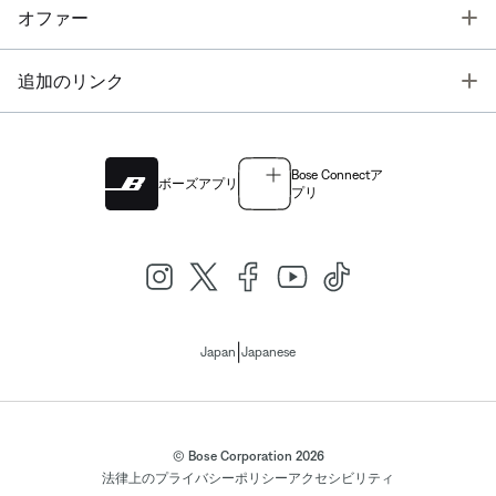
T
オファー
T
追加のリンク
Bose Connectア
ボーズアプリ
プリ
|
Japan
Japanese
© Bose Corporation 2026
法律上の
プライバシーポリシー
アクセシビリティ