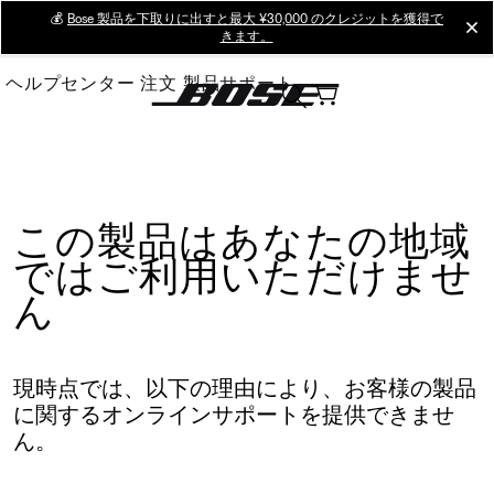
Skip
💰
Bose 製品を下取りに出すと最大 ¥30,000 のクレジットを獲得で
cl
きます。
to
Main
ヘルプセンター
注文
製品サポート
この製品はあなたの地域
ではご利用いただけませ
ん
現時点では、以下の理由により、お客様の製品
に関するオンラインサポートを提供できませ
ん。