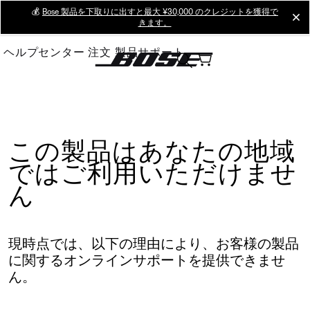
Skip
💰
Bose 製品を下取りに出すと最大 ¥30,000 のクレジットを獲得で
cl
きます。
to
Main
ヘルプセンター
注文
製品サポート
この製品はあなたの地域
ではご利用いただけませ
ん
現時点では、以下の理由により、お客様の製品
に関するオンラインサポートを提供できませ
ん。