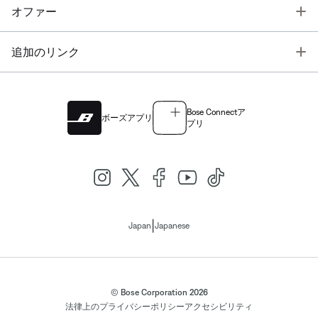
T
オファー
T
追加のリンク
Bose Connectア
ボーズアプリ
プリ
|
Japan
Japanese
© Bose Corporation 2026
法律上の
プライバシーポリシー
アクセシビリティ