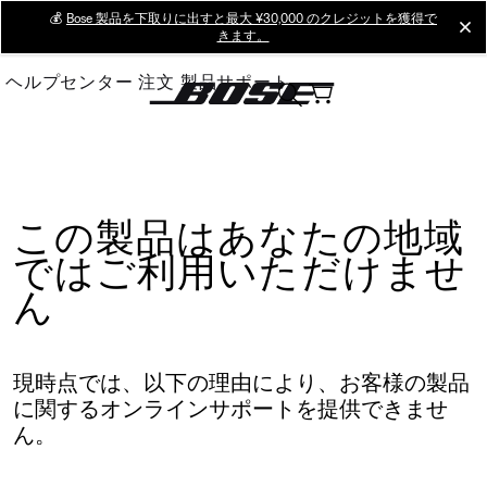
Skip
💰
Bose 製品を下取りに出すと最大 ¥30,000 のクレジットを獲得で
cl
きます。
to
Main
ヘルプセンター
注文
製品サポート
この製品はあなたの地域
ではご利用いただけませ
ん
現時点では、以下の理由により、お客様の製品
に関するオンラインサポートを提供できませ
ん。