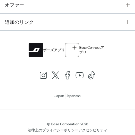
T
オファー
T
追加のリンク
Bose Connectア
ボーズアプリ
プリ
|
Japan
Japanese
© Bose Corporation 2026
法律上の
プライバシーポリシー
アクセシビリティ