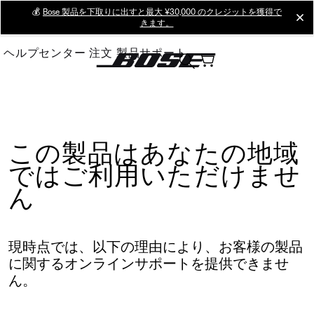
Skip
💰
Bose 製品を下取りに出すと最大 ¥30,000 のクレジットを獲得で
cl
きます。
to
Main
ヘルプセンター
注文
製品サポート
この製品はあなたの地域
ではご利用いただけませ
ん
現時点では、以下の理由により、お客様の製品
に関するオンラインサポートを提供できませ
ん。