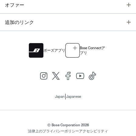
T
オファー
T
追加のリンク
Bose Connectア
ボーズアプリ
プリ
|
Japan
Japanese
© Bose Corporation 2026
法律上の
プライバシーポリシー
アクセシビリティ