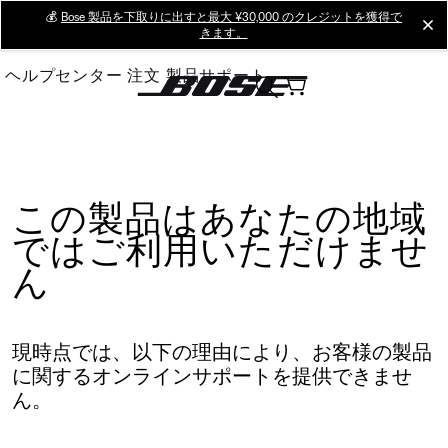
Skip
💰
Bose 製品を下取りに出すと最大 ¥30,000 のクレジットを獲得で
cl
きます。
to
Main
ヘルプセンター
注文
製品サポート
この製品はあなたの地域
ではご利用いただけませ
ん
現時点では、以下の理由により、お客様の製品
に関するオンラインサポートを提供できませ
ん。