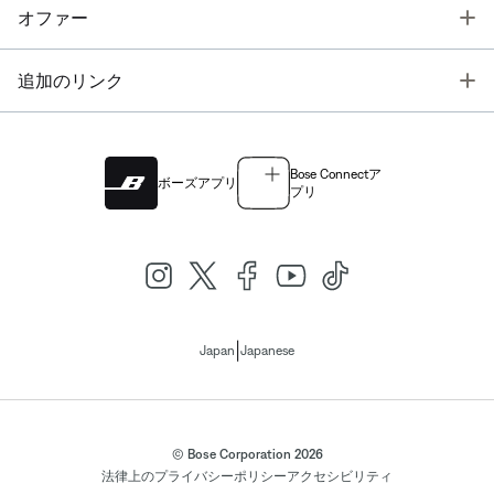
T
オファー
T
追加のリンク
Bose Connectア
ボーズアプリ
プリ
|
Japan
Japanese
© Bose Corporation 2026
法律上の
プライバシーポリシー
アクセシビリティ