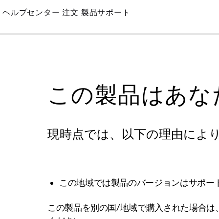
Skip
ヘルプセンター
注文
製品サポート
to
Main
この製品はあな
現時点では、以下の理由によ
この地域では製品のバージョンはサポー
この製品を別の国/地域で購入された場合は