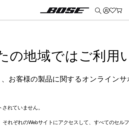
💰
Bose 製品を下取りに出すと最大 ¥30,000 のクレジットを獲得できます。
たの地域ではご利用
り、お客様の製品に関するオンラインサ
トされていません。
、それぞれのWebサイトにアクセスして、すべてのセル