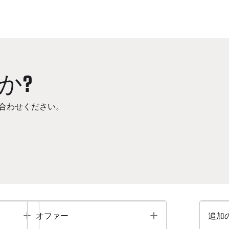
か?
合わせください。
Toggle
Toggle
オファー
追加