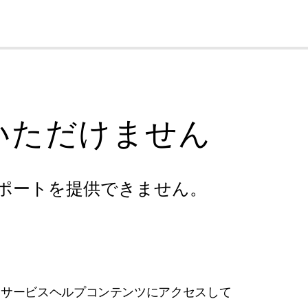
cl
いただけません
ポートを提供できません。
フサービスヘルプコンテンツにアクセスして