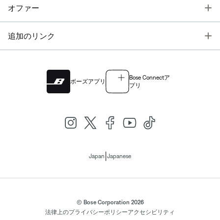
T
オファー
T
追加のリンク
Bose Connectア
ボーズアプリ
プリ
|
Japan
Japanese
© Bose Corporation 2026
法律上の
プライバシーポリシー
アクセシビリティ