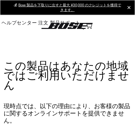
Skip
💰
Bose 製品を下取りに出すと最大 ¥30,000 のクレジットを獲得で
cl
きます。
to
Main
ヘルプセンター
注文
製品サポート
この製品はあなたの地域
ではご利用いただけませ
ん
現時点では、以下の理由により、お客様の製品
に関するオンラインサポートを提供できませ
ん。