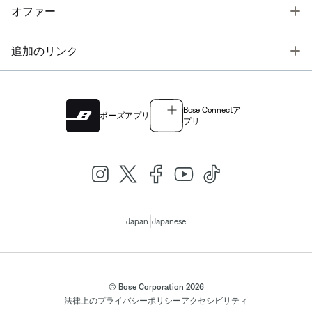
T
オファー
T
追加のリンク
Bose Connectア
ボーズアプリ
プリ
|
Japan
Japanese
© Bose Corporation 2026
法律上の
プライバシーポリシー
アクセシビリティ