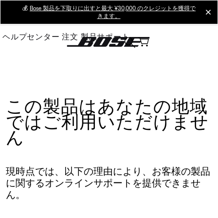
Skip
💰
Bose 製品を下取りに出すと最大 ¥30,000 のクレジットを獲得で
cl
きます。
to
Main
ヘルプセンター
注文
製品サポート
この製品はあなたの地域
ではご利用いただけませ
ん
現時点では、以下の理由により、お客様の製品
に関するオンラインサポートを提供できませ
ん。