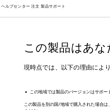
Skip
ヘルプセンター
注文
製品サポート
to
Main
この製品はあな
現時点では、以下の理由によ
この地域では製品のバージョンはサポー
この製品を別の国/地域で購入された場合は