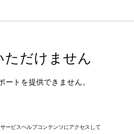
cl
いただけません
ポートを提供できません。
フサービスヘルプコンテンツにアクセスして