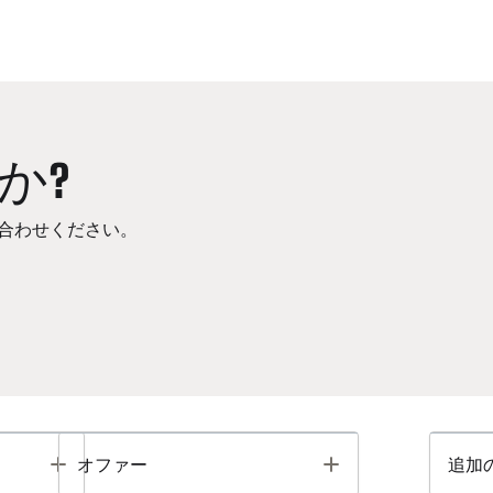
か?
合わせください。
Toggle
Toggle
オファー
追加