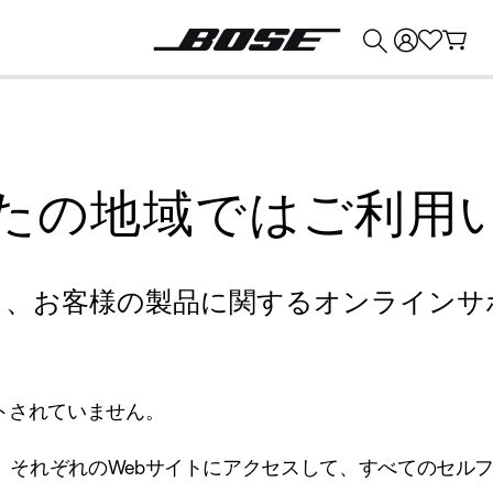
💰
Bose 製品を下取りに出すと最大 ¥30,000 のクレジットを獲得できます。
たの地域ではご利用
り、お客様の製品に関するオンラインサ
トされていません。
、それぞれのWebサイトにアクセスして、すべてのセル