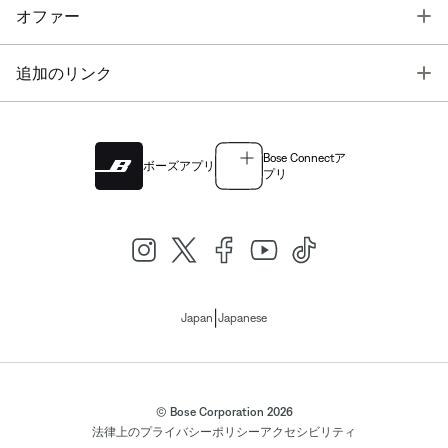
T
オファー
T
追加のリンク
Bose Connectア
ボーズアプリ
プリ
|
Japan
Japanese
© Bose Corporation 2026
法律上の
プライバシーポリシー
アクセシビリティ