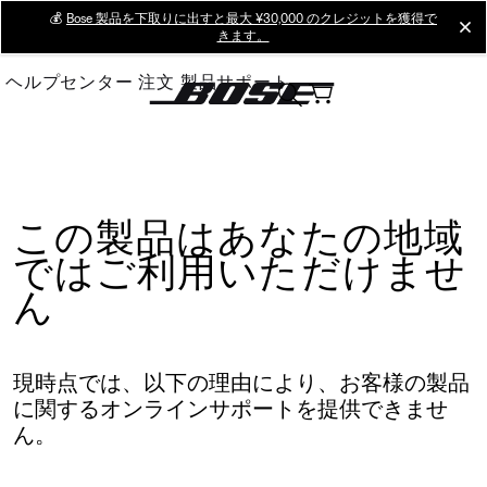
Skip
💰
Bose 製品を下取りに出すと最大 ¥30,000 のクレジットを獲得で
cl
きます。
to
Main
ヘルプセンター
注文
製品サポート
この製品はあなたの地域
ではご利用いただけませ
ん
現時点では、以下の理由により、お客様の製品
に関するオンラインサポートを提供できませ
ん。