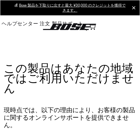
Skip
💰
Bose 製品を下取りに出すと最大 ¥30,000 のクレジットを獲得で
cl
きます。
to
Main
ヘルプセンター
注文
製品サポート
この製品はあなたの地域
ではご利用いただけませ
ん
現時点では、以下の理由により、お客様の製品
に関するオンラインサポートを提供できませ
ん。