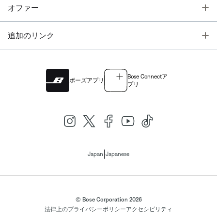
T
オファー
T
追加のリンク
Bose Connectア
ボーズアプリ
プリ
|
Japan
Japanese
© Bose Corporation 2026
法律上の
プライバシーポリシー
アクセシビリティ