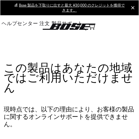
Skip
💰
Bose 製品を下取りに出すと最大 ¥30,000 のクレジットを獲得で
cl
きます。
to
Main
ヘルプセンター
注文
製品サポート
この製品はあなたの地域
ではご利用いただけませ
ん
現時点では、以下の理由により、お客様の製品
に関するオンラインサポートを提供できませ
ん。