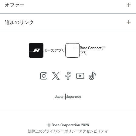
T
オファー
T
追加のリンク
Bose Connectア
ボーズアプリ
プリ
|
Japan
Japanese
© Bose Corporation 2026
法律上の
プライバシーポリシー
アクセシビリティ