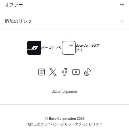
T
オファー
T
追加のリンク
Bose Connectア
ボーズアプリ
プリ
|
Japan
Japanese
© Bose Corporation 2026
法律上の
プライバシーポリシー
アクセシビリティ