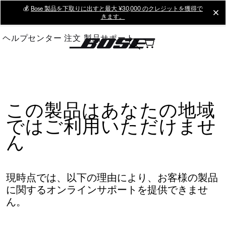
Skip
💰
Bose 製品を下取りに出すと最大 ¥30,000 のクレジットを獲得で
cl
きます。
to
Main
ヘルプセンター
注文
製品サポート
この製品はあなたの地域
ではご利用いただけませ
ん
現時点では、以下の理由により、お客様の製品
に関するオンラインサポートを提供できませ
ん。