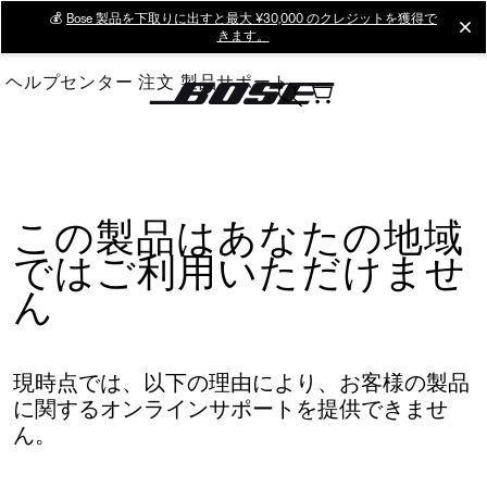
Skip
💰
Bose 製品を下取りに出すと最大 ¥30,000 のクレジットを獲得で
cl
きます。
to
Main
ヘルプセンター
注文
製品サポート
この製品はあなたの地域
ではご利用いただけませ
ん
現時点では、以下の理由により、お客様の製品
に関するオンラインサポートを提供できませ
ん。