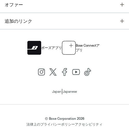
T
オファー
T
追加のリンク
Bose Connectア
ボーズアプリ
プリ
|
Japan
Japanese
© Bose Corporation 2026
法律上の
プライバシーポリシー
アクセシビリティ