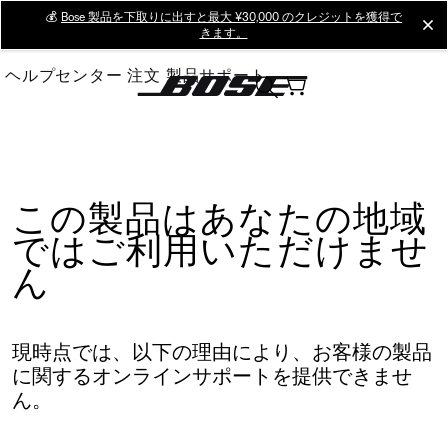
Skip
💰
Bose 製品を下取りに出すと最大 ¥30,000 のクレジットを獲得で
cl
きます。
to
Main
ヘルプセンター
注文
製品サポート
この製品はあなたの地域
ではご利用いただけませ
ん
現時点では、以下の理由により、お客様の製品
に関するオンラインサポートを提供できませ
ん。