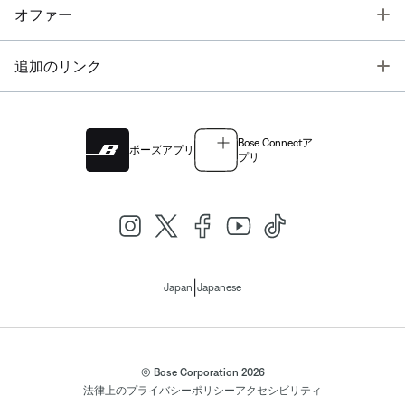
T
オファー
T
追加のリンク
Bose Connectア
ボーズアプリ
プリ
|
Japan
Japanese
© Bose Corporation 2026
法律上の
プライバシーポリシー
アクセシビリティ