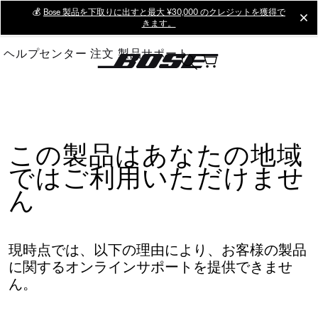
Skip
💰
Bose 製品を下取りに出すと最大 ¥30,000 のクレジットを獲得で
cl
きます。
to
Main
ヘルプセンター
注文
製品サポート
この製品はあなたの地域
ではご利用いただけませ
ん
現時点では、以下の理由により、お客様の製品
に関するオンラインサポートを提供できませ
ん。