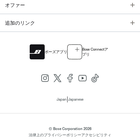
T
オファー
T
追加のリンク
Bose Connectア
ボーズアプリ
プリ
|
Japan
Japanese
© Bose Corporation 2026
法律上の
プライバシーポリシー
アクセシビリティ