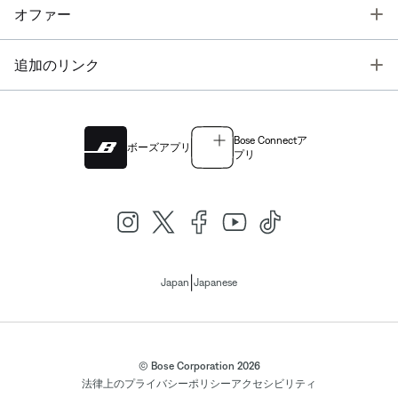
T
オファー
T
追加のリンク
Bose Connectア
ボーズアプリ
プリ
|
Japan
Japanese
© Bose Corporation 2026
法律上の
プライバシーポリシー
アクセシビリティ