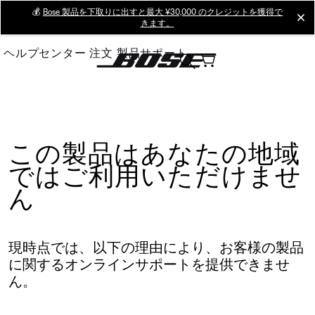
Skip
💰
Bose 製品を下取りに出すと最大 ¥30,000 のクレジットを獲得で
cl
きます。
to
Main
ヘルプセンター
注文
製品サポート
この製品はあなたの地域
ではご利用いただけませ
ん
現時点では、以下の理由により、お客様の製品
に関するオンラインサポートを提供できませ
ん。