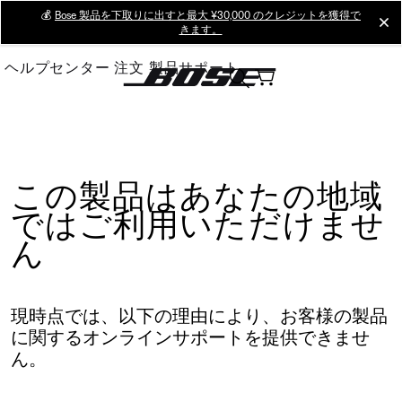
Skip
💰
Bose 製品を下取りに出すと最大 ¥30,000 のクレジットを獲得で
cl
きます。
to
Main
ヘルプセンター
注文
製品サポート
この製品はあなたの地域
ではご利用いただけませ
ん
現時点では、以下の理由により、お客様の製品
に関するオンラインサポートを提供できませ
ん。