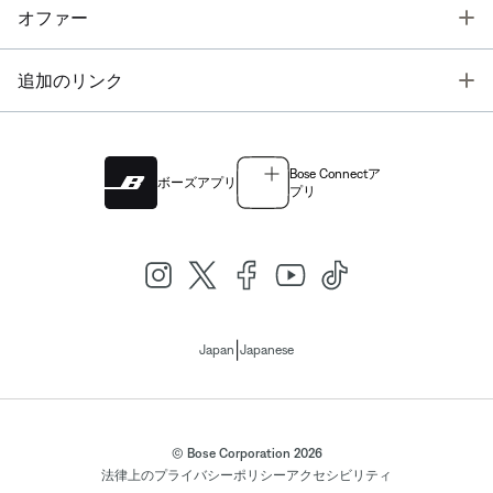
T
オファー
T
追加のリンク
Bose Connectア
ボーズアプリ
プリ
|
Japan
Japanese
© Bose Corporation 2026
法律上の
プライバシーポリシー
アクセシビリティ