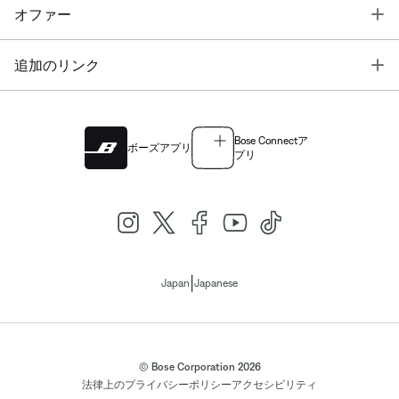
T
オファー
T
追加のリンク
Bose Connectア
ボーズアプリ
プリ
|
Japan
Japanese
© Bose Corporation 2026
法律上の
プライバシーポリシー
アクセシビリティ