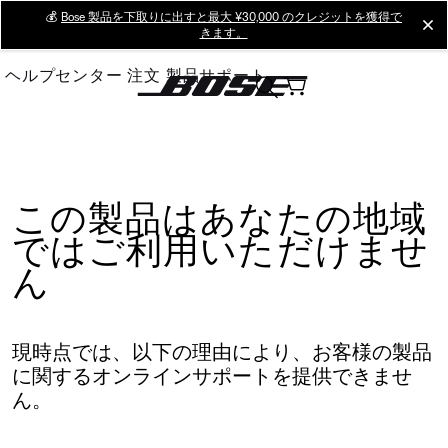
Skip
💰
Bose 製品を下取りに出すと最大 ¥30,000 のクレジットを獲得で
cl
きます。
to
Main
ヘルプセンター
注文
製品サポート
この製品はあなたの地域
ではご利用いただけませ
ん
現時点では、以下の理由により、お客様の製品
に関するオンラインサポートを提供できませ
ん。