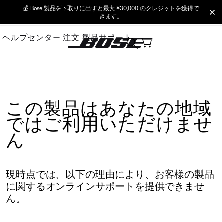
Skip
💰
Bose 製品を下取りに出すと最大 ¥30,000 のクレジットを獲得で
cl
きます。
to
Main
ヘルプセンター
注文
製品サポート
この製品はあなたの地域
ではご利用いただけませ
ん
現時点では、以下の理由により、お客様の製品
に関するオンラインサポートを提供できませ
ん。