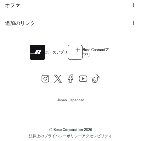
T
オファー
T
追加のリンク
Bose Connectア
ボーズアプリ
プリ
|
Japan
Japanese
© Bose Corporation 2026
法律上の
プライバシーポリシー
アクセシビリティ