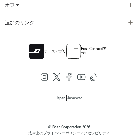
T
オファー
T
追加のリンク
Bose Connectア
ボーズアプリ
プリ
|
Japan
Japanese
© Bose Corporation 2026
法律上の
プライバシーポリシー
アクセシビリティ