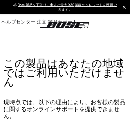
Skip
💰
Bose 製品を下取りに出すと最大 ¥30,000 のクレジットを獲得で
cl
きます。
to
Main
ヘルプセンター
注文
製品サポート
この製品はあなたの地域
ではご利用いただけませ
ん
現時点では、以下の理由により、お客様の製品
に関するオンラインサポートを提供できませ
ん。