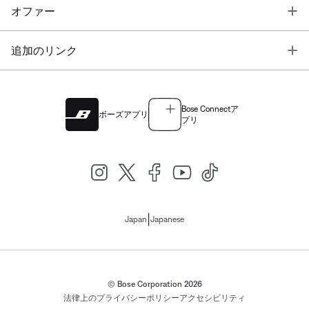
T
オファー
T
追加のリンク
Bose Connectア
ボーズアプリ
プリ
|
Japan
Japanese
© Bose Corporation 2026
法律上の
プライバシーポリシー
アクセシビリティ