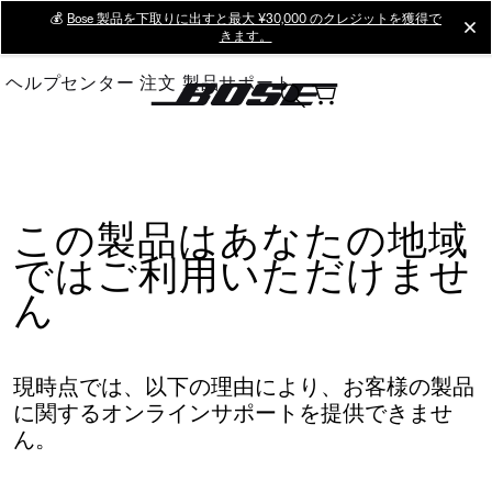
Skip
💰
Bose 製品を下取りに出すと最大 ¥30,000 のクレジットを獲得で
cl
きます。
to
Main
ヘルプセンター
注文
製品サポート
この製品はあなたの地域
ではご利用いただけませ
ん
現時点では、以下の理由により、お客様の製品
に関するオンラインサポートを提供できませ
ん。