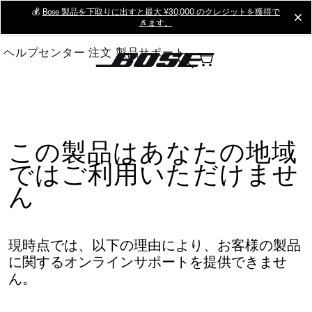
Skip
💰
Bose 製品を下取りに出すと最大 ¥30,000 のクレジットを獲得で
cl
きます。
to
Main
ヘルプセンター
注文
製品サポート
この製品はあなたの地域
ではご利用いただけませ
ん
現時点では、以下の理由により、お客様の製品
に関するオンラインサポートを提供できませ
ん。