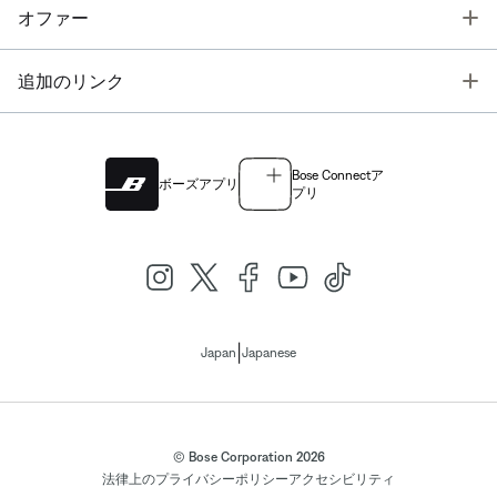
T
オファー
T
追加のリンク
Bose Connectア
ボーズアプリ
プリ
|
Japan
Japanese
© Bose Corporation 2026
法律上の
プライバシーポリシー
アクセシビリティ