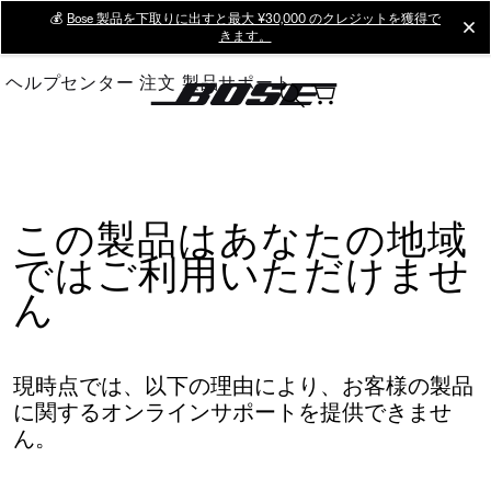
Skip
💰
Bose 製品を下取りに出すと最大 ¥30,000 のクレジットを獲得で
cl
きます。
to
Main
ヘルプセンター
注文
製品サポート
この製品はあなたの地域
ではご利用いただけませ
ん
現時点では、以下の理由により、お客様の製品
に関するオンラインサポートを提供できませ
ん。