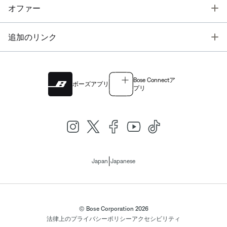
T
オファー
T
追加のリンク
Bose Connectア
ボーズアプリ
プリ
|
Japan
Japanese
© Bose Corporation 2026
法律上の
プライバシーポリシー
アクセシビリティ