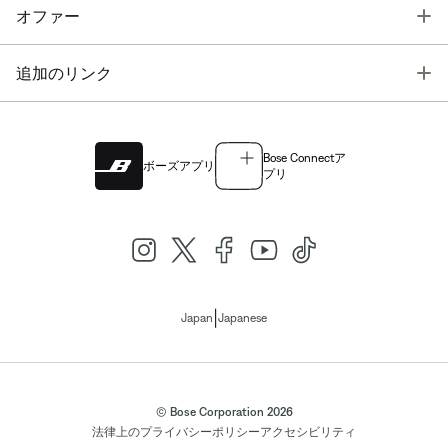
T
オファー
T
追加のリンク
Bose Connectア
ボーズアプリ
プリ
|
Japan
Japanese
© Bose Corporation 2026
法律上の
プライバシーポリシー
アクセシビリティ