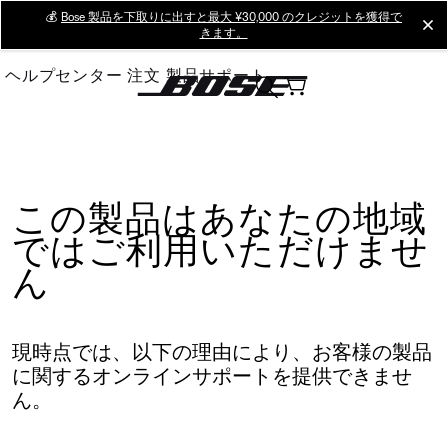
Skip
💰
Bose 製品を下取りに出すと最大 ¥30,000 のクレジットを獲得で
cl
きます。
to
Main
ヘルプセンター
注文
製品サポート
この製品はあなたの地域
ではご利用いただけませ
ん
現時点では、以下の理由により、お客様の製品
に関するオンラインサポートを提供できませ
ん。