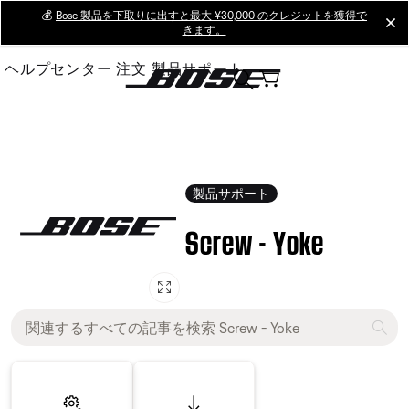
Skip
💰
Bose 製品を下取りに出すと最大 ¥30,000 のクレジットを獲得で
cl
きます。
to
Main
ヘルプセンター
注文
製品サポート
製品サポート
Screw - Yoke