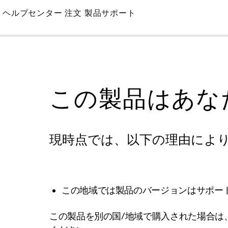
Skip
ヘルプセンター
注文
製品サポート
to
Main
この製品はあな
現時点では、以下の理由によ
この地域では製品のバージョンはサポー
この製品を別の国/地域で購入された場合は