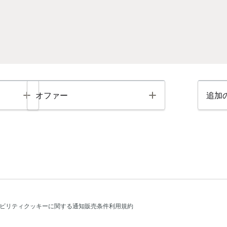
Toggle
Toggle
オファー
追加
ビリティ
クッキーに関する通知
販売条件
利用規約