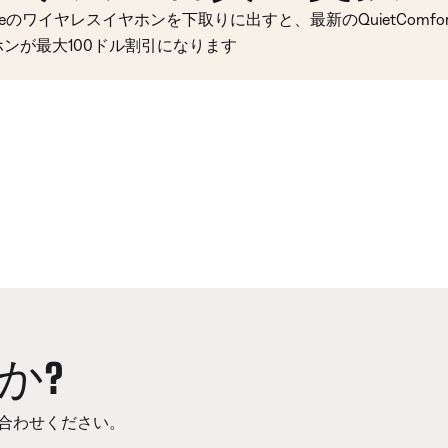
seのワイヤレスイヤホンを下取りに出すと、最新のQuietComfort 
ホンが最大100ドル割引になります
か?
合わせください。