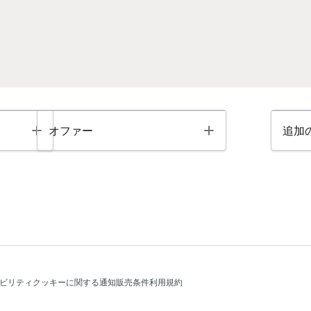
Toggle
Toggle
オファー
追加
ビリティ
クッキーに関する通知
販売条件
利用規約