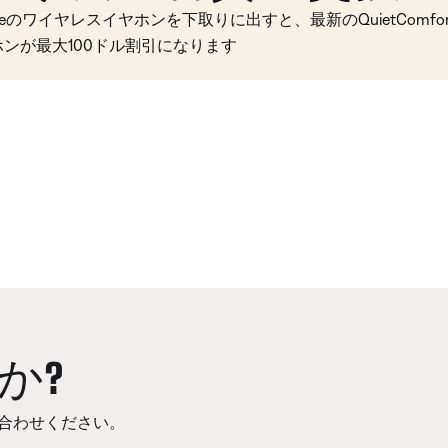
seのワイヤレスイヤホンを下取りに出すと、最新のQuietComfort 
ホンが最大100ドル割引になります
か?
合わせください。