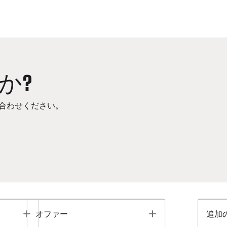
か?
合わせください。
Toggle
Toggle
オファー
追加