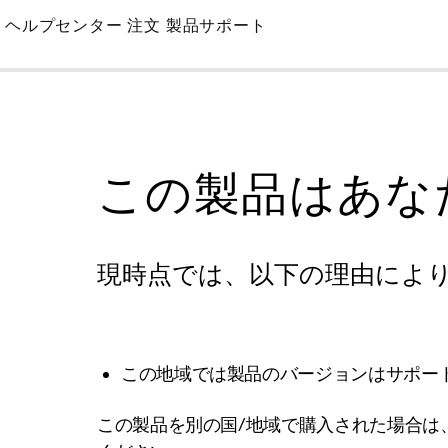
Skip
ヘルプセンター
注文
製品サポート
to
Main
この製品はあな
現時点では、以下の理由によ
この地域では製品のバージョンはサポー
この製品を別の国/地域で購入された場合は