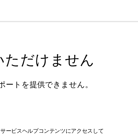
cl
いただけません
ポートを提供できません。
フサービスヘルプコンテンツにアクセスして