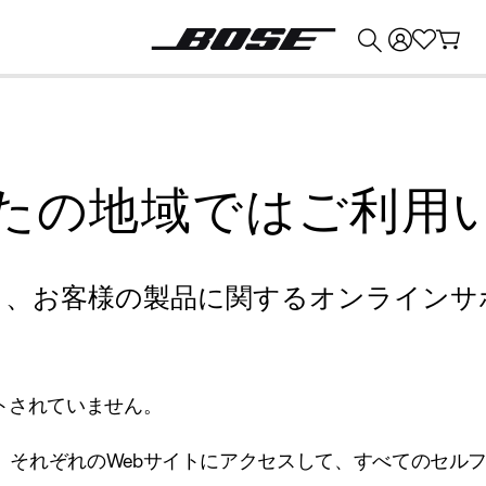
💰
Bose 製品を下取りに出すと最大 ¥30,000 のクレジットを獲得できます。
たの地域ではご利用
り、お客様の製品に関するオンラインサ
トされていません。
、それぞれのWebサイトにアクセスして、すべてのセル