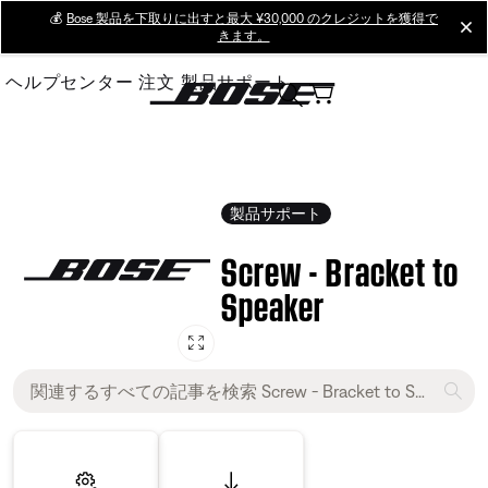
Skip
💰
Bose 製品を下取りに出すと最大 ¥30,000 のクレジットを獲得で
cl
きます。
to
Main
ヘルプセンター
注文
製品サポート
製品サポート
Screw - Bracket to
Speaker