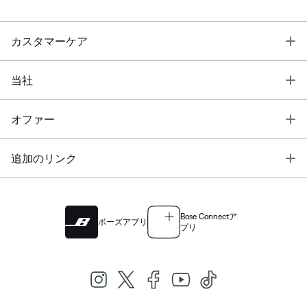
T
カスタマーケア
T
当社
T
オファー
T
追加のリンク
Bose Connectア
ボーズアプリ
プリ