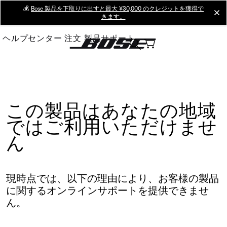
Skip
💰
Bose 製品を下取りに出すと最大 ¥30,000 のクレジットを獲得で
cl
きます。
to
Main
ヘルプセンター
注文
製品サポート
この製品はあなたの地域
ではご利用いただけませ
ん
現時点では、以下の理由により、お客様の製品
に関するオンラインサポートを提供できませ
ん。