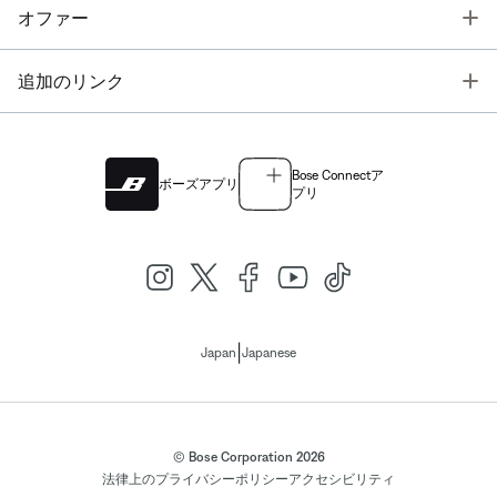
T
オファー
T
追加のリンク
Bose Connectア
ボーズアプリ
プリ
|
Japan
Japanese
© Bose Corporation 2026
法律上の
プライバシーポリシー
アクセシビリティ