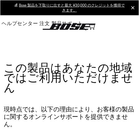
Skip
💰
Bose 製品を下取りに出すと最大 ¥30,000 のクレジットを獲得で
cl
きます。
to
Main
ヘルプセンター
注文
製品サポート
この製品はあなたの地域
ではご利用いただけませ
ん
現時点では、以下の理由により、お客様の製品
に関するオンラインサポートを提供できませ
ん。