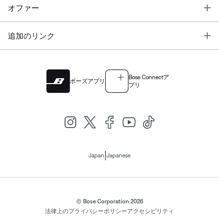
T
オファー
T
追加のリンク
Bose Connectア
ボーズアプリ
プリ
|
Japan
Japanese
© Bose Corporation 2026
法律上の
プライバシーポリシー
アクセシビリティ