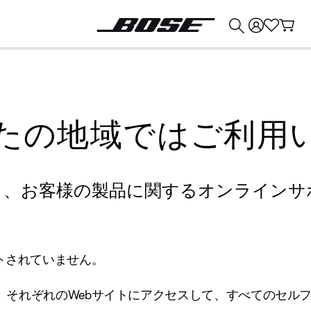
💰
Bose 製品を下取りに出すと最大 ¥30,000 のクレジットを獲得できます。
たの地域ではご利用
り、お客様の製品に関するオンラインサ
トされていません。
、それぞれのWebサイトにアクセスして、すべてのセル