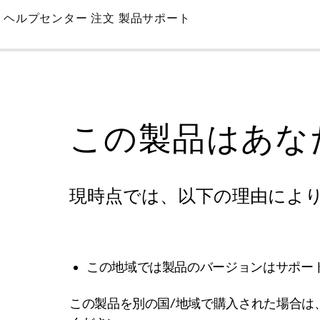
Skip
ヘルプセンター
注文
製品サポート
to
Main
この製品はあな
現時点では、以下の理由によ
この地域では製品のバージョンはサポー
この製品を別の国/地域で購入された場合は