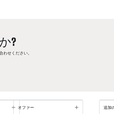
か?
合わせください。
Toggle
Toggle
オファー
追加