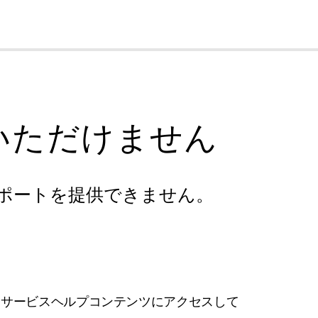
cl
いただけません
ポートを提供できません。
フサービスヘルプコンテンツにアクセスして