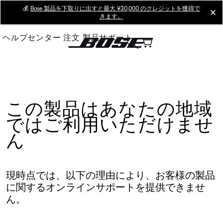
Skip
💰
Bose 製品を下取りに出すと最大 ¥30,000 のクレジットを獲得で
cl
きます。
to
Main
ヘルプセンター
注文
製品サポート
この製品はあなたの地域
ではご利用いただけませ
ん
現時点では、以下の理由により、お客様の製品
に関するオンラインサポートを提供できませ
ん。