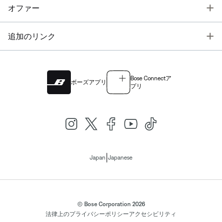
T
オファー
T
追加のリンク
Bose Connectア
ボーズアプリ
プリ
|
Japan
Japanese
© Bose Corporation 2026
法律上の
プライバシーポリシー
アクセシビリティ